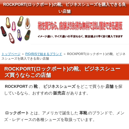
ROCKPORT(ロックポート)の靴、ビジネスシューズを購入できる良
い店舗
トップページ
＞
P/Q/R/Sで始まるブランド
＞ ROCKPORT(ロックポート)の靴、ビジネ
スシューズを購入できる良い店舗
ROCKPORT(ロックポート)の靴、ビジネスシュー
ズ買うならこの店舗
ROCKPORT
の
靴
、
ビジネスシューズ
をどこで買うか
店舗
を探
しているなら、おすすめの
販売店
があります。
ロックポート
とは、アメリカで誕生した
革靴
のブランドで、メン
ズ・レディースの各種シューズを取扱っています。